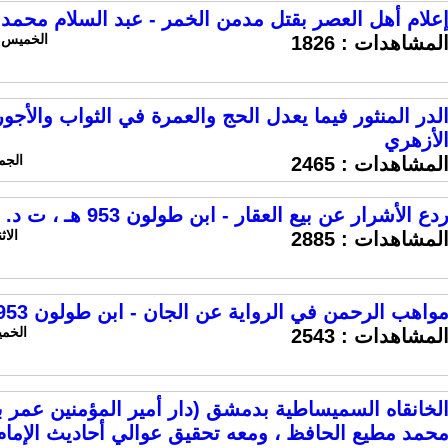
علام أهل العصر بقتل مدمن الخمر - عبد السلام محم
الخميس 1 اغسطس 2024 الساعة 4:00 
لمشاهدات :
1826
لدر المنثور فيما يعدل الحج والعمرة في الثواب والأجور 
لأزهري
الجمعه 14 يونيو 24
لمشاهدات :
2465
دع الأشرار عن بيع العقار - ابن طولون 953 هـ ، ت د. إياد العكيلي
الاثنين 10 يونيو 
لمشاهدات :
2885
واهب الرحمن في الرواية عن الجان - ابن طولون 953 هـ ، ت د. إياد العكيلي
الخميس 30 مايو 024
لمشاهدات :
2543
لخانقاه السميساطية بدمشق (دار أمير المؤمنين عمر بن
حمد مطيع الحافظ ، ومعه تحقيق عوالي أحاديث الإمام