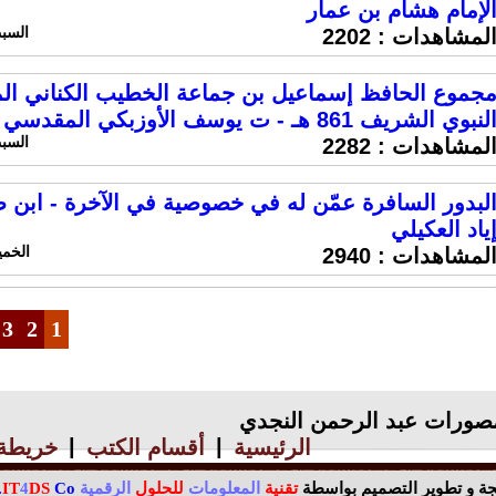
لإمام هشام بن عمار
السبت 25 مايو 2024 ا
لمشاهدات :
2202
جموع الحافظ إسماعيل بن جماعة الخطيب الكناني ا
لنبوي الشريف 861 هـ - ت يوسف الأوزبكي المقدسي
السبت 25 مايو 2024 ا
لمشاهدات :
2282
ياد العكيلي
الخميس 23 مايو 024
لمشاهدات :
2940
3
2
1
صورات عبد الرحمن النجدي
|
|
الرئيسية
أقسام الكتب
خريطة 
جة و تطوير التصميم بواسطة
تقنية
المعلومات
للحلول
الرقمية
Co.
DS
4
IT