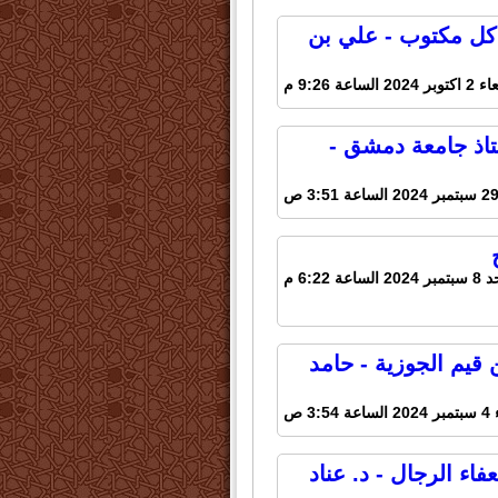
 كل مكتوب - علي بن
20 الساعة 9:26 م
ستاذ جامعة دمشق -
2 الساعة 6:22 م
 قيم الجوزية - حامد
3:5 ص
ء الرجال - د. عناد