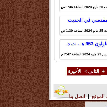
لساعة 1:36 ص
لمقدسي في الحديث
لساعة 1:30 ص
البدور السافرة عمّن له في خصوصية في الآخرة - ابن طولون 953 هـ ، ت د.
2 الساعة 7:47 م
4
التالى >
الأخيرة
|
الموقع
اتصل بنا