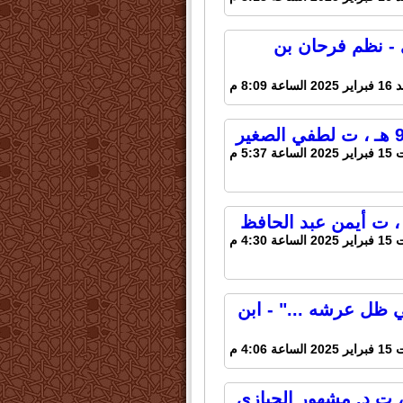
 - نظم فرحان بن
لساعة 8:09 م
عة 5:37 م
عة 4:30 م
 ظل عرشه ..." - ابن
عة 4:06 م