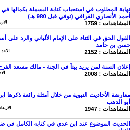
هاية المطلوب في استحباب كتابة البسملة بكمالها في
حمد الأنصاري القرافي (توفي قبل 980 هـ)
الاربعاء 2 اكتوبر 24
لمشاهدات :
1759
لقول الحق في الثناء على الإمام الألباني والرد على أ
سن بن حامد
الاحد 29 سبتمبر 2024 الساعة 3:51 ص
لمشاهدات :
2152
علان السنة لمن يريد بيتاً في الجنة - مالك مسعد الفرح
الاحد 8 سبتمبر 024
لمشاهدات :
2008
عارضة الأحاديث النبوية من خلال أمثلة رائعة ذكرها ابن
بو الدهب
الاربعاء 4 سبتمبر 2024 الساعة 4
لمشاهدات :
1947
لحديث الموضوع عند ابن عدي في كتابه الكامل في ضعفا