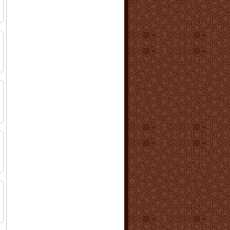
ا
ا
م
ا
ف
ا
ا
م
ا
ا
ا