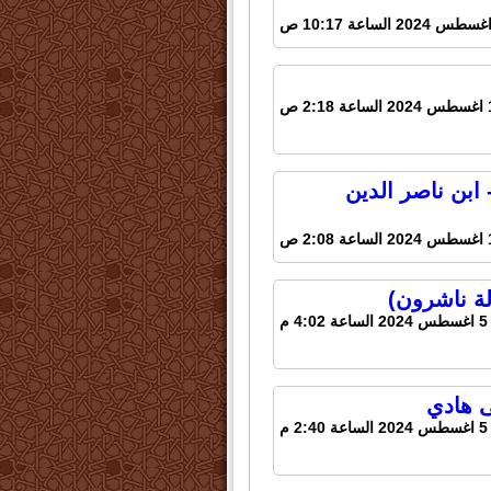
ابن ناصر الدين
لة ناشرون)
 م
ى هادي
 م