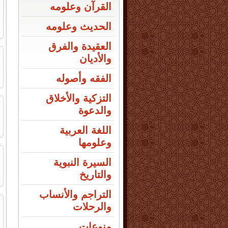
م
القرآن وعلومه
ا
الحديث وعلومه
العقيدة والفرق
ا
والأديان
ا
الفقه وأصوله
التزكية والأخلاق
ا
والدعوة
ا
اللغة العربية
وعلومها
ف
السيرة النبوية
ا
والتاريخ
التراجم والأنساب
ا
والرحلات
ا
منوعات