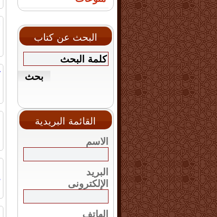
ا
ل
ا
البحث عن كتاب
ا
ت
ا
ع
القائمة البريدية
ا
الاسم
ش
البريد
ط
الإلكترونى
ا
الهاتف
ف