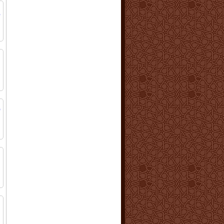
إ
ا
ا
ا
ا
ر
ا
م
ا
ا
م