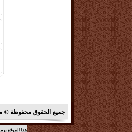
ا
ا
م
ا
ا
إ
ا
جميع الحقوق محفوظة © م
هذا الموقع برم