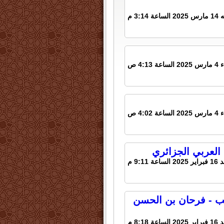
ة 3:14 م
عة 4:13 ص
عة 4:02 ص
العربي الجزائري
لساعة 9:11 م
ب - فرحان بن الحسن
لساعة 8:18 م