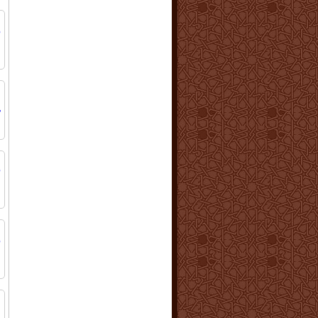
ن
أ
ا
ا
ح
ا
إ
ا
م
أ
ا
ا