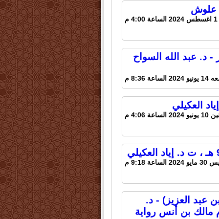
د علوش
م
- د. عبد الله السواح
20 الساعة 8:36 م
2024 الساعة 4:06 م
2 الساعة 9:18 م
 عبد العزيز) - د.
 مالك بن أنس رواية