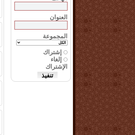
ا
العنوان
م
ا
المجموعة
إشتراك
ش
إلغاء
ا
الإشتراك
ا
ا
م
ا