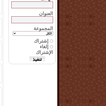
ا
العنوان
ا
ا
المجموعة
إشتراك
ش
إلغاء
ا
الإشتراك
ش
ا
ا
ا