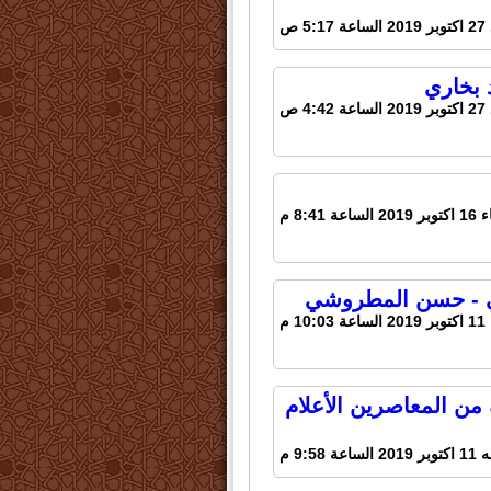
5:1 ص
 بخاري
4:4 ص
اعة 8:41 م
1 م
من المعاصرين الأعلام
اعة 9:58 م