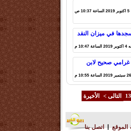
1 ص
سجدها في ميزان النقد
عة 10:47 م
 غرامي صحيح لابن
13
التالى >
الأخيرة
|
الموقع
اتصل بنا