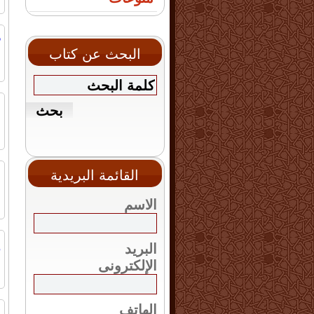
ا
د
البحث عن كتاب
ا
ب
ا
ا
القائمة البريدية
س
الاسم
ا
إ
البريد
و
الإلكترونى
ا
الهاتف
ا