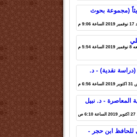
يثاً (مجموعة بحوث
عة 9:06 م
لي
لساعة 5:54 م
دراسة نقدية) - د.
ة 6:56 م
 المعاصرة - د. نبيل
6:1 ص
 للحافظ ابن حجر -