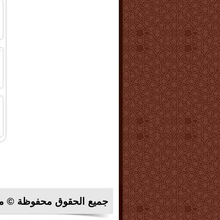
ا
ا
أ
-
ا
ا
ف
ا
جميع الحقوق محفوظة © م