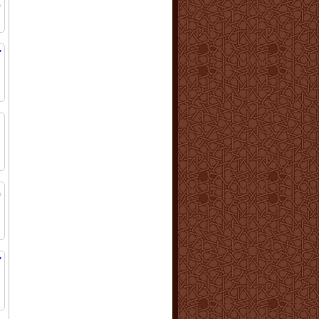
ر
ا
ك
ا
ا
ا
0
ا
ك
-
ا