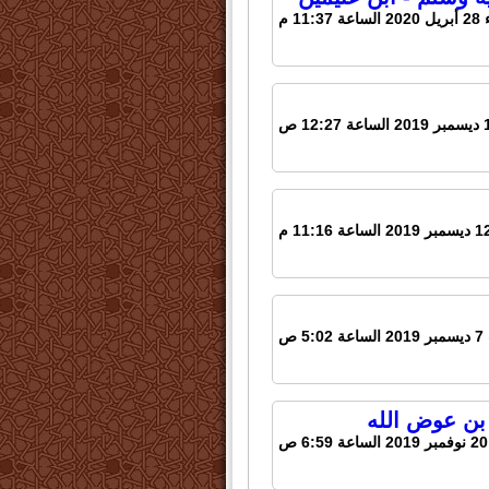
11:37 م
5 ص
بن عوض الله