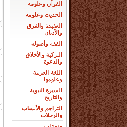
س
القرآن وعلومه
ا
الحديث وعلومه
العقيدة والفرق
ا
والأديان
ا
الفقه وأصوله
ا
التزكية والأخلاق
ف
والدعوة
ا
اللغة العربية
وعلومها
ا
السيرة النبوية
ا
والتاريخ
التراجم والأنساب
ه
والرحلات
س
منوعات