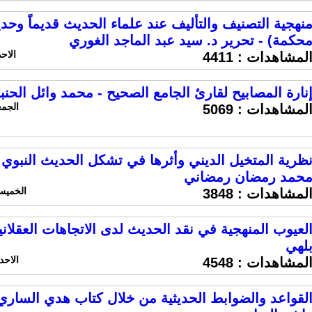
نهجية التصنيف والتأليف عند علماء الحديث قديماً وحد
حكمة) - تحرير د. سيد عبد الماجد الغوري
الاحد 17 نوفمبر 2019 السا
لمشاهدات :
4411
نارة المصابيح لقارئ الجامع الصحيح - محمد وائل الحنب
الجمعه 8 نوفمبر 2019 ا
لمشاهدات :
5069
ظرية المتخيل الديني وأثرها في تشكل الحديث النبوي (
حمد رمضان رمضاني
الخميس 31 اكتوبر 2019 الساع
لمشاهدات :
3848
لعيوب المنهجية في نقد الحديث لدى الاتجاهات العقلانية
لهي
الاحد 27 اكتوبر 2019 الساعة 0
لمشاهدات :
4548
لقواعد والضوابط الحديثية من خلال كتاب هدي الساري