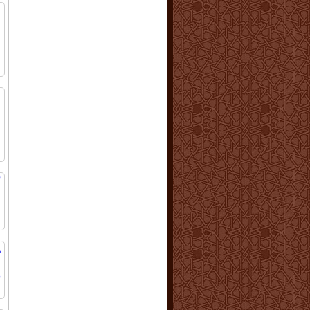
س
و
ا
ا
س
و
ا
ا
أ
ا
ا
ت
إ
ا