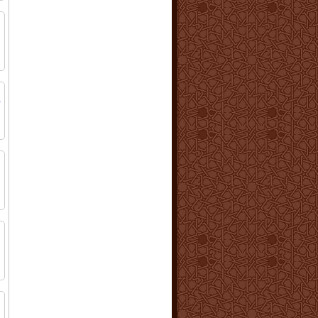
م
م
ا
إ
ا
ن
م
ا
ا
ب
ا
ا