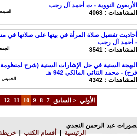
لأربعون النووية - ت أحمد آل رجب
السبت 5 اكتوبر 2019 الساعة 0:37
لمشاهدات :
4063
حاديث تفضيل صلاة المرأة في بيتها على صلاتها في م
 أحمد آل رجب
الجمعه 4 اكتوبر 2019 السا
لمشاهدات :
3541
لبهجة السنية في حل الإشارات السنية (شرح لمنظومة
رح) - محمد التتائي المالكي 942 هـ
الخميس 26 سبتمبر 2019 الساعة 10:55 م
لمشاهدات :
4342
12
11
10
9
8
7
الأولي
< السابق
صورات عبد الرحمن النجدي
|
|
الرئيسية
أقسام الكتب
خريطة 