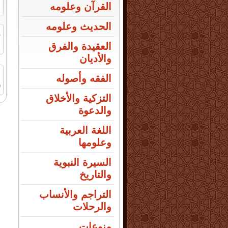
القرآن وعلومه
الحديث وعلومه
ر
ا
العقيدة والفرق
والأديان
الفقه وأصوله
9
التزكية والأخلاق
والدعوة
اللغة العربية
وعلومها
السيرة النبوية
والتاريخ
التراجم والأنساب
والرحلات
منوعات