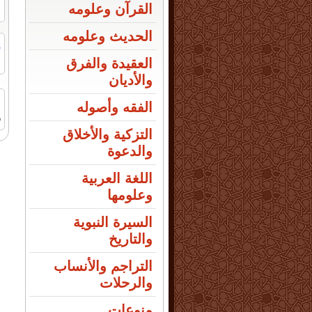
القرآن وعلومه
الحديث وعلومه
ر
ا
العقيدة والفرق
والأديان
الفقه وأصوله
5
التزكية والأخلاق
والدعوة
اللغة العربية
وعلومها
السيرة النبوية
والتاريخ
التراجم والأنساب
والرحلات
منوعات