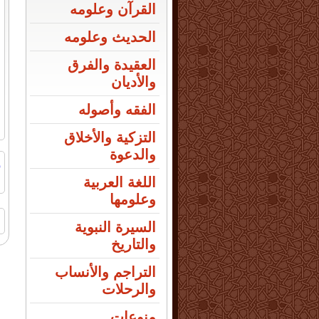
القرآن وعلومه
الحديث وعلومه
العقيدة والفرق
والأديان
الفقه وأصوله
التزكية والأخلاق
والدعوة
ر
ا
اللغة العربية
وعلومها
ا
السيرة النبوية
والتاريخ
التراجم والأنساب
والرحلات
منوعات