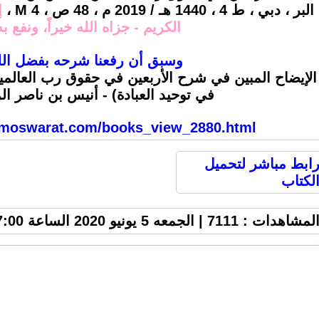
البر ، دبي ، ط 4 ، 1440 هـ / 2019 م ، 48 ص ، 4 M ،
إ
الكريم - جزاه الله خيراً، ونفع به
وسبق أن رفعنا شرحه بفضل الل
الإيضاح المبين في شرح الأربعين في حقوق رب العالمي
في توحيد العبادة) - أنيس بن ناصر 
.moswarat.com/books_view_2880.html
ابط مباشر لتحميل
لكتاب
لمشاهدات : 7111 | الجمعه 5 يونيو 2020 الساعة 7:00 ص