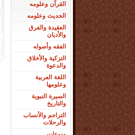
القرآن وعلومه
الحديث وعلومه
ر
ا
العقيدة والفرق
والأديان
الفقه وأصوله
ص
التزكية والأخلاق
والدعوة
اللغة العربية
وعلومها
السيرة النبوية
والتاريخ
التراجم والأنساب
والرحلات
منوعات