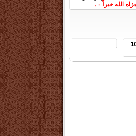
ه الله خيراً - .
 2020 الساعة 10:53