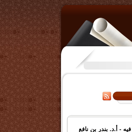
تكرَّم بعض الإخوة بفتح قناة عل
فيه -
أ.د. بندر بن نافع