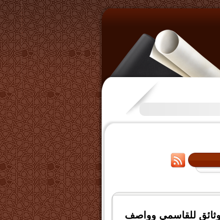
تكرَّم بعض الإخوة بفتح قناة عل
اؤه 1311 - 1320هـ نصوص ووثائق للقاسمي وواصف