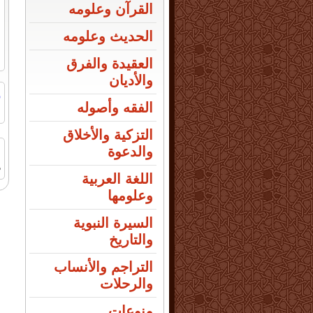
القرآن وعلومه
الحديث وعلومه
العقيدة والفرق
والأديان
ر
الفقه وأصوله
ا
التزكية والأخلاق
والدعوة
ص
اللغة العربية
وعلومها
السيرة النبوية
والتاريخ
التراجم والأنساب
والرحلات
منوعات