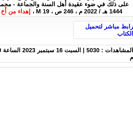
1444 هـ / 2022 م ، 246 ص ، 19 M ،
إهداء من أخ ك
ابط مباشر لتحميل
لكتاب
المشا