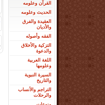
القرآن وعلومه
الحديث وعلومه
ر
العقيدة والفرق
ا
والأديان
الفقه وأصوله
التزكية والأخلاق
م
والدعوة
اللغة العربية
وعلومها
السيرة النبوية
والتاريخ
التراجم والأنساب
والرحلات
منوعات