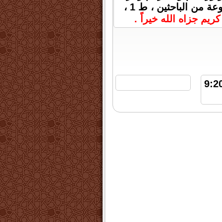
على ذلك في ضوء عقيدة أهل السنة والجماعة - مجموعة من الباحثين ، ط 1 ،
ريم جزاه الله خيراً .
هدات : 5030 | السبت 16 سبتمبر 2023 الساعة 9:20