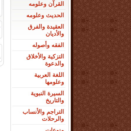
القرآن وعلومه
الحديث وعلومه
ر
العقيدة والفرق
ا
والأديان
الفقه وأصوله
التزكية والأخلاق
1
والدعوة
اللغة العربية
وعلومها
السيرة النبوية
والتاريخ
التراجم والأنساب
والرحلات
منوعات