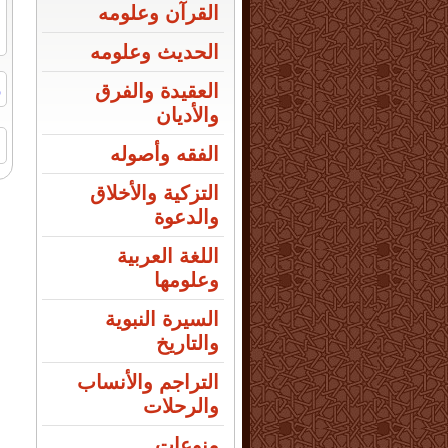
القرآن وعلومه
الحديث وعلومه
ر
العقيدة والفرق
والأديان
ا
الفقه وأصوله
التزكية والأخلاق
والدعوة
اللغة العربية
وعلومها
السيرة النبوية
والتاريخ
التراجم والأنساب
والرحلات
منوعات