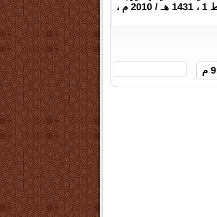
د. عبد الوهاب عزام ، مكتبة الثقافة الدينية ، القاهرة ، ط 1 ، 1431 هـ / 2010 م ،