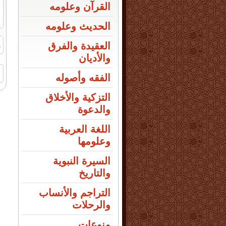
القرآن وعلومه
الحديث وعلومه
ر
العقيدة والفرق
والأديان
ا
الفقه وأصوله
التزكية والأخلاق
والدعوة
اللغة العربية
وعلومها
السيرة النبوية
والتاريخ
التراجم والأنساب
والرحلات
منوعات