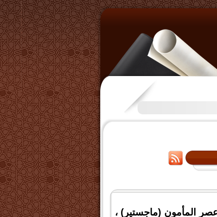
تكرَّم بعض الإخوة بفتح قناة عل
عصر المأمون (ماجستير) ،