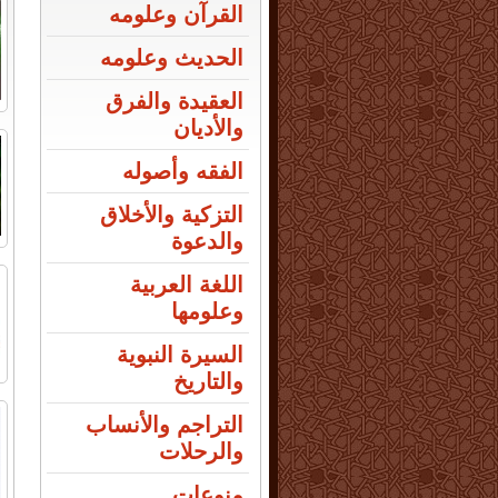
القرآن وعلومه
الحديث وعلومه
العقيدة والفرق
والأديان
الفقه وأصوله
التزكية والأخلاق
والدعوة
اللغة العربية
وعلومها
السيرة النبوية
والتاريخ
التراجم والأنساب
والرحلات
منوعات