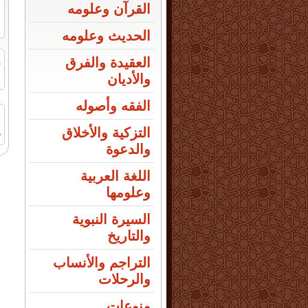
القرآن وعلومه
الحديث وعلومه
ر
العقيدة والفرق
ا
والأديان
الفقه وأصوله
التزكية والأخلاق
ص
والدعوة
اللغة العربية
وعلومها
السيرة النبوية
والتاريخ
التراجم والأنساب
والرحلات
منوعات