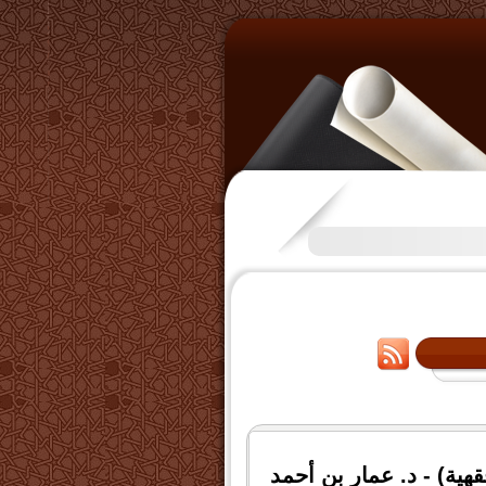
تكرَّم بعض الإخوة بفتح قناة على
قهية) - د. عمار بن أحمد