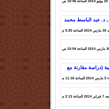
10: ص
ـ د. عبد الباسط محمد
اعة 5:20 م
ية (دراسة مقارنة مع
 11:18 م
2 الساعة 2:13 م