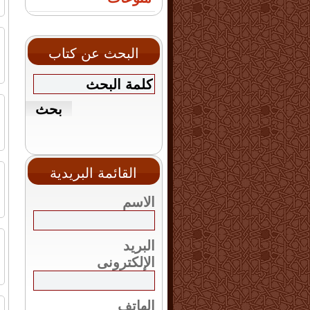
ا
ا
البحث عن كتاب
ا
ف
ا
القائمة البريدية
ا
ا
الاسم
و
البريد
ا
الإلكترونى
الهاتف
ا