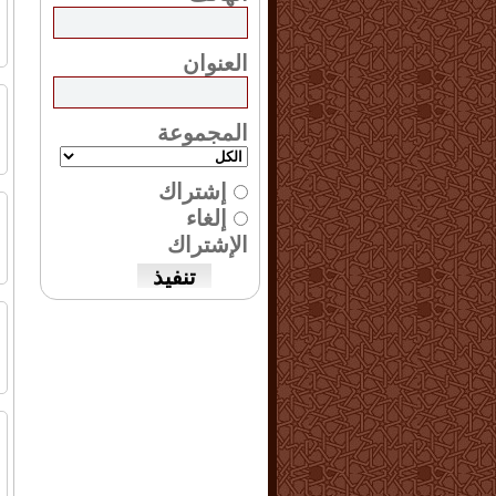
ا
العنوان
ا
ا
المجموعة
إشتراك
م
إلغاء
ش
الإشتراك
ا
ا
ب
ا
م
ع
ا