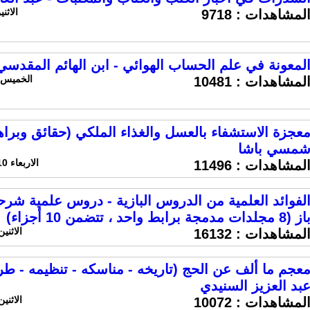
الاثنين 13 يوليو 2015 ال
لمشاهدات :
9718
لمعونة في علم الحساب الهوائي - ابن الهائم المقدسي 815 ه
الخميس 5 فبراير 2015 الساعة 12:05
لمشاهدات :
10481
عجزة الاستشفاء بالعسل والغذاء الملكي (حقائق وبراه
مسي باشا
الاربعاء 10 ديسمبر 2014 الساعة 11:11 ص
لمشاهدات :
11496
لفوائد العلمية من الدروس البازية - دروس علمية شرح
از (8 مجلدات مدمجة برابط واحد ، تتضمن 10 أجزاء)
الاثنين 22 سبتمبر 2014 الساعة 
لمشاهدات :
16132
عجم ما ألف عن الحج (تاريخه - مناسكه - تنظيمه - طرقه
بد العزيز السنيدي
الاثنين 22 سبتمبر 2014 الساعة 
لمشاهدات :
10072