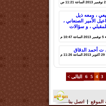
يعي ، ومعه ذيل
يل الأمير الصنعاني ،
للمقبلي ، و سؤالات
 10:47 م
 ت أحمد الدقاق
11 م
6
5
4
3
التالى >
|
الموقع
اتصل بنا