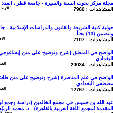
جلة مركز بحوث السنة والسيرة - جامعة قطر ، العدد 4 ، وتتضمن (12) بحثاً
الاربعاء 2 نوفمبر 2016 الساعة 
لمشاهدات :
7960
تتضمن (13) بحثاً
الاحد 23 اكتوبر 2016 
لمشاهدات :
7107
لواضح في المنطق (شرح وتوضيح على متن إيساغوجي)
لبغدادي
الجمعه 7 اكتوبر 16
لمشاهدات :
20034
لواضح في علم المناظرة (شرح وتوضيح على متن طاش ك
صطفى البغدادي
الجمعه 7 اكتوبر 16
لمشاهدات :
12767
بد الله بن خميس في مجمع الخالدين (دراسة وجمع 
لمقدمة لمجمع اللغة العربية بالقاهرة) - د. محمد الربيّع