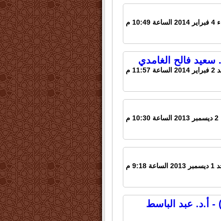
اعة 10:49 م
. سعيد فالح الغامدي
ساعة 11:57 م
10 م
الساعة 9:18 م
- أ.د. عبد الباسط