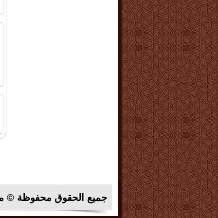
ا
ا
ا
و
ا
ا
م
ا
جميع الحقوق محفوظة © م