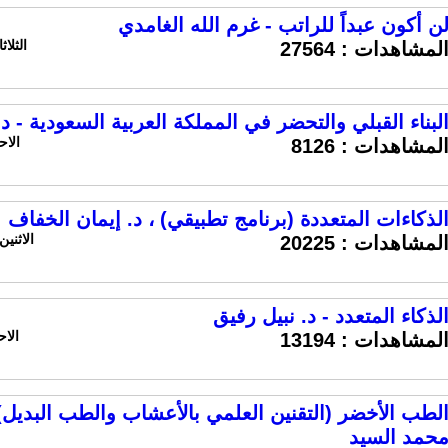
ن أكون عبداً للراتب - غرم الله الغامدي
الثلاثاء 4 فبراير 2014 الس
لمشاهدات :
27564
لبناء القبلي والتحضر في المملكة العربية السعودية - د
الاحد 2 فبراير 2014 ال
لمشاهدات :
8126
لذكاءات المتعددة (برنامج تطبيقي) ، د. إيمان الخفاف
الاثنين 2 ديسمبر 2013 الساعة :30
لمشاهدات :
20225
لذكاء المتعدد - د. نبيل رفيق
الاحد 1 ديسمبر 2013 
لمشاهدات :
13194
لطب الأخضر (التقنين العلمي بالأعشاب والطب البديل) 
حمد السيد