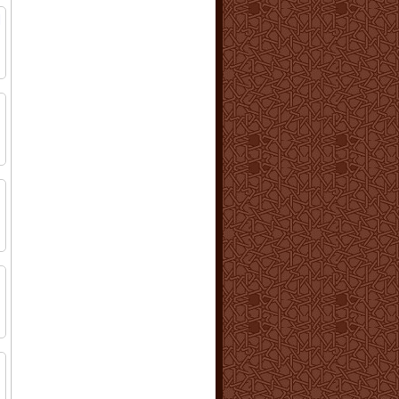
ل
ا
ا
ا
ا
ا
ا
ا
ا
م