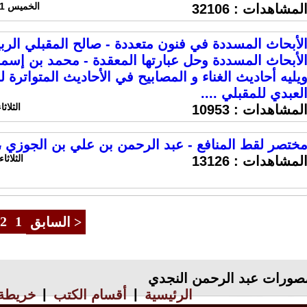
الخميس 21 نوفمبر 2013 الساعة 11:21 ص
لمشاهدات :
32106
لأبحاث المسددة في فنون متعددة - صالح المقبلي الرب
لأبحاث المسددة وحل عبارتها المعقدة - محمد بن إسماع
يليه أحاديث الغناء و المصابيح في الأحاديث المتواترة 
لعبدي للمقبلي ....
الثلاثاء 5 نوفمبر 2013 الساعة
لمشاهدات :
10953
ختصر لقط المنافع - عبد الرحمن بن علي بن الجوزي ،
الثلاثاء 29 اكتوبر 2013 الساعة :26
لمشاهدات :
13126
2
1
< السابق
صورات عبد الرحمن النجدي
|
|
الرئيسية
أقسام الكتب
خريطة 