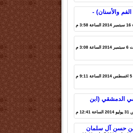
لفم والأسنان) -
3:58 م
ساعة 3:08 م
 م
شي الدمشقي (ابن
 12:41 م
 بن حسن آل سلمان