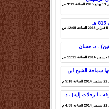
ساعة 3:13 ص
ـ
 ص
ين) - د. حسان
ها سماحة الشيخ ابن
5:18 م
 - الرحلات إليه) ، د.
4:58 م