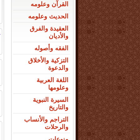
م
القرآن وعلومه
ا
الحديث وعلومه
العقيدة والفرق
والأديان
و
الفقه وأصوله
ا
التزكية والأخلاق
ا
والدعوة
ا
اللغة العربية
ا
وعلومها
ا
السيرة النبوية
م
والتاريخ
ا
التراجم والأنساب
والرحلات
ع
ا
منوعات