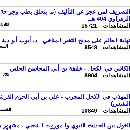
لتصريف لمن عجز عن التأليف (ما يتعلق بطب وجراحة ا
لزهراوي 404 هــ
الثلاثاء 16 سبتمبر 2014 الساعة 
لمشاهدات :
15721
هاية العالم على مذبح التغير المناخي - د. أيوب أبو دية
السبت 6 سبتمبر 2014 ال
لمشاهدات :
8548
لكافي في الكحل - خليفة بن أبي المحاسن الحلبي
الثلاثاء 5 اغسطس 2014 الساعة 9:11
لمشاهدات :
8964
لمهذب في الكحل المجرب - علي بن أبي الحزم القر
لنفيس)
الخميس 31 يوليو 2014 الساعة
لمشاهدات :
10849
لغول بين الحديث النبوي والموروث الشعبي - مشهور