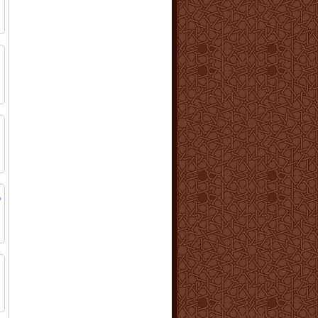
ا
ا
س
ا
ع
ا
د
ا
ا
ا
ا