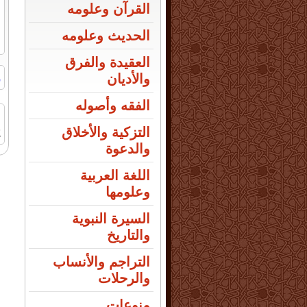
القرآن وعلومه
الحديث وعلومه
العقيدة والفرق
ر
والأديان
الفقه وأصوله
التزكية والأخلاق
2
والدعوة
اللغة العربية
وعلومها
السيرة النبوية
والتاريخ
التراجم والأنساب
والرحلات
منوعات