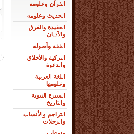
القرآن وعلومه
الحديث وعلومه
ر
ا
العقيدة والفرق
والأديان
الفقه وأصوله
م
التزكية والأخلاق
والدعوة
اللغة العربية
وعلومها
السيرة النبوية
والتاريخ
التراجم والأنساب
والرحلات
منوعات