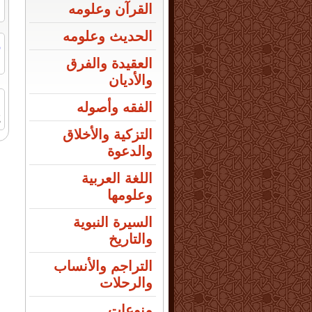
القرآن وعلومه
الحديث وعلومه
ر
ا
العقيدة والفرق
والأديان
الفقه وأصوله
2
التزكية والأخلاق
والدعوة
اللغة العربية
وعلومها
السيرة النبوية
والتاريخ
التراجم والأنساب
والرحلات
منوعات