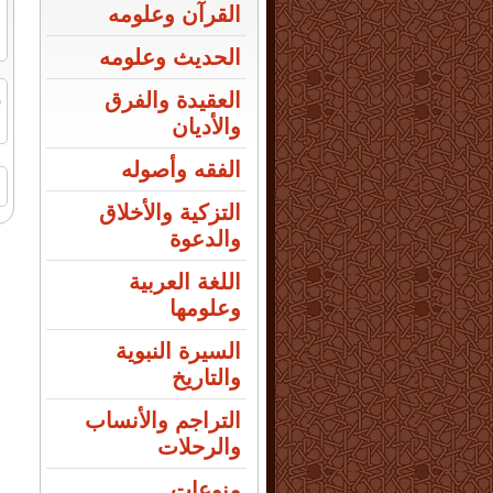
القرآن وعلومه
الحديث وعلومه
ر
العقيدة والفرق
ا
والأديان
الفقه وأصوله
ا
التزكية والأخلاق
والدعوة
اللغة العربية
وعلومها
السيرة النبوية
والتاريخ
التراجم والأنساب
والرحلات
منوعات