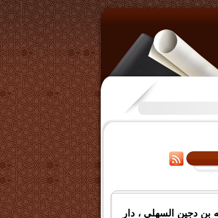
تكرَّم بعض الإخوة بفتح قناة على
له بن دجين السهلي ، دار