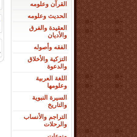
القرآن وعلومه
الحديث وعلومه
ر
ا
العقيدة والفرق
والأديان
الفقه وأصوله
م
التزكية والأخلاق
والدعوة
اللغة العربية
وعلومها
السيرة النبوية
والتاريخ
التراجم والأنساب
والرحلات
منوعات