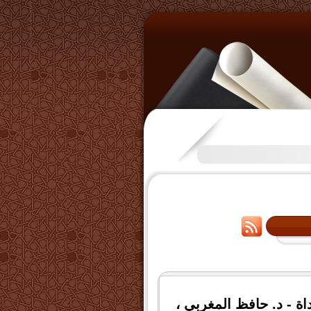
تكرَّم بعض الإخوة بفتح قناة عل
ة - د. حافظ المغربي ،