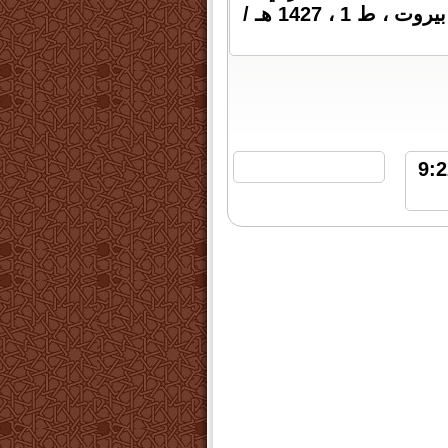
العصر الحديث للنشر والتوزيع ، بيروت ، دار المناهل ، بيروت ، ط 1 ، 1427 هـ /
192 | الخميس 1 فبراير 2024 الساعة 9:22