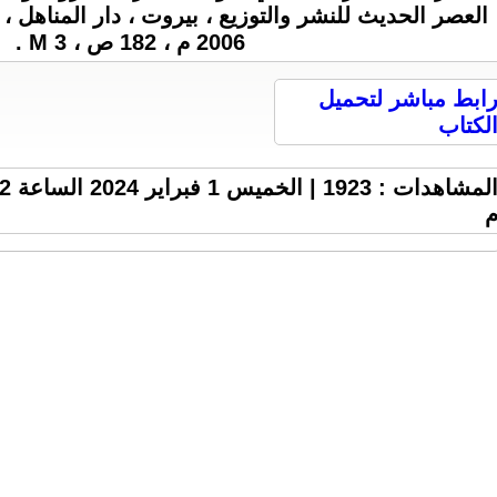
2006 م ، 182 ص ، 3 M .
ابط مباشر لتحميل
لكتاب
المشاهدات : 3