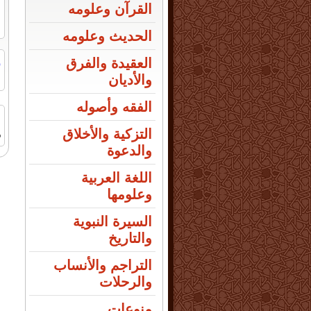
القرآن وعلومه
الحديث وعلومه
ر
العقيدة والفرق
ا
والأديان
الفقه وأصوله
التزكية والأخلاق
م
والدعوة
اللغة العربية
وعلومها
السيرة النبوية
والتاريخ
التراجم والأنساب
والرحلات
منوعات