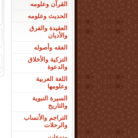
القرآن وعلومه
الحديث وعلومه
العقيدة والفرق
ر
والأديان
ا
الفقه وأصوله
التزكية والأخلاق
والدعوة
ص
اللغة العربية
وعلومها
السيرة النبوية
والتاريخ
التراجم والأنساب
والرحلات
منوعات