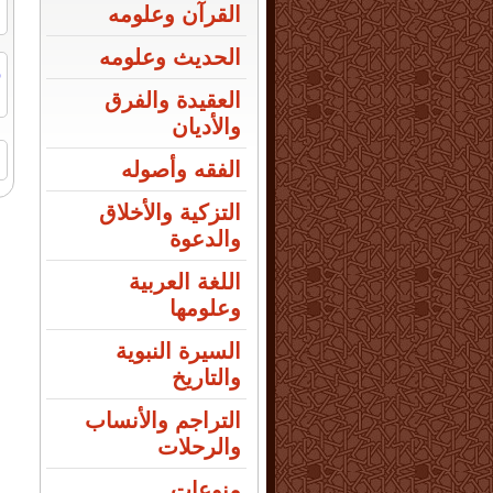
القرآن وعلومه
الحديث وعلومه
ر
ا
العقيدة والفرق
والأديان
ا
الفقه وأصوله
التزكية والأخلاق
والدعوة
اللغة العربية
وعلومها
السيرة النبوية
والتاريخ
التراجم والأنساب
والرحلات
منوعات