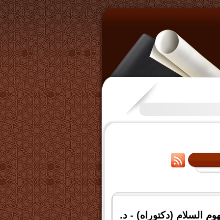
تكرَّم بعض الإخوة بفتح قناة على
م السلام (دكتوراه) - د.