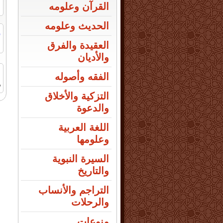
القرآن وعلومه
الحديث وعلومه
ر
ا
العقيدة والفرق
والأديان
الفقه وأصوله
م
التزكية والأخلاق
والدعوة
اللغة العربية
وعلومها
السيرة النبوية
والتاريخ
التراجم والأنساب
والرحلات
منوعات