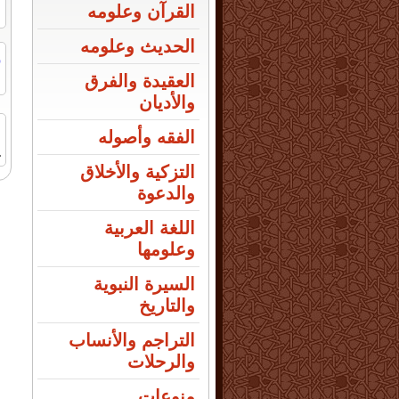
القرآن وعلومه
الحديث وعلومه
ر
ا
العقيدة والفرق
والأديان
الفقه وأصوله
1
التزكية والأخلاق
والدعوة
اللغة العربية
وعلومها
السيرة النبوية
والتاريخ
التراجم والأنساب
والرحلات
منوعات