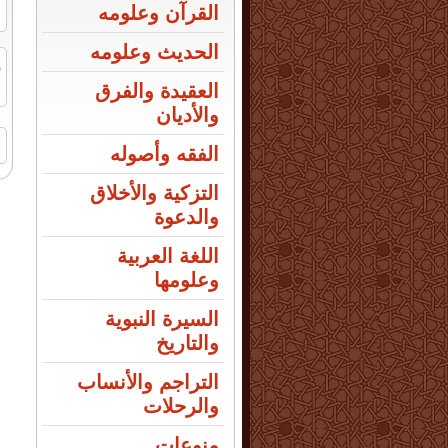
القرآن وعلومه
الحديث وعلومه
ر
ا
العقيدة والفرق
والأديان
ا
الفقه وأصوله
التزكية والأخلاق
والدعوة
اللغة العربية
وعلومها
السيرة النبوية
والتاريخ
التراجم والأنساب
والرحلات
منوعات