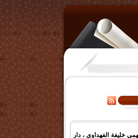
تكرَّم بعض الإخوة بفتح قناة ع
فهمي خليفة الفهداوي ، دار